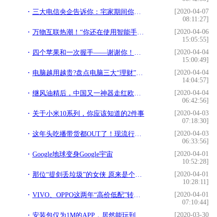
[2020-04-07
三大电信央企告诉你：宅家期间你都在干啥
08:11:27]
[2020-04-06
万物互联热潮！“你还在使用智能手机！那你已经OUT啦”
15:05:55]
[2020-04-04
四个苹果和一次握手——谢谢你！来自辽宁的医护
15:00:49]
[2020-04-04
电脑越用越贵?盘点电脑三大“理财”产品,二手比新的还值钱
14:04:57]
[2020-04-04
继风油精后，中国又一神器走红欧洲，并深受当地人追捧
06:42:56]
[2020-04-03
关于小米10系列，你应该知道的2件事
07:18:30]
[2020-04-03
这年头吃播带货都OUT了！现流行看“课播”涨姿势
06:33:56]
[2020-04-01
Google地球变身Google宇宙
10:52:28]
[2020-04-01
那位“提剑丢垃圾”的女侠 原来是个来自四川雅安的大四女生
10:28:11]
[2020-04-01
VIVO、OPPO这两年“高价低配”转向“技术为先”走向国际大舞台
07:10:44]
[2020-03-30
安装包仅为1M的APP，居然能玩到三款游戏