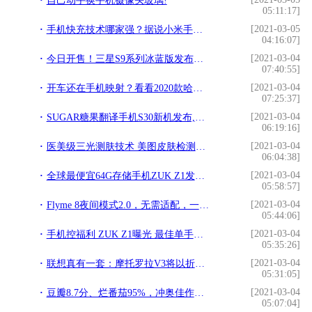
自己动手换手机摄像头玻璃!
05:11:17]
[2021-03-05
手机快充技术哪家强？据说小米手机支持100W快充？!
04:16:07]
[2021-03-04
今日开售！三星S9系列冰蓝版发布：年度最美蓝色手机!
07:40:55]
[2021-03-04
开车还在手机映射？看看2020款哈弗F5怎么玩转车载互联!
07:25:37]
[2021-03-04
SUGAR糖果翻译手机S30新机发布,让世界没有到不了的地方!
06:19:16]
[2021-03-04
医美级三光测肤技术 美图皮肤检测仪开箱图赏!
06:04:38]
[2021-03-04
全球最便宜64G存储手机ZUK Z1发布，1799让友商难过!
05:58:57]
[2021-03-04
Flyme 8夜间模式2.0，无需适配，一键变黑，网友：这才是UI水准!
05:44:06]
[2021-03-04
手机控福利 ZUK Z1曝光 最佳单手操作体验的手机来了！!
05:35:26]
[2021-03-04
联想真有一套：摩托罗拉V3将以折叠屏方式重出手机江湖!
05:31:05]
[2021-03-04
豆瓣8.7分、烂番茄95%，冲奥佳作《小妇人》终于内地定档了!
05:07:04]