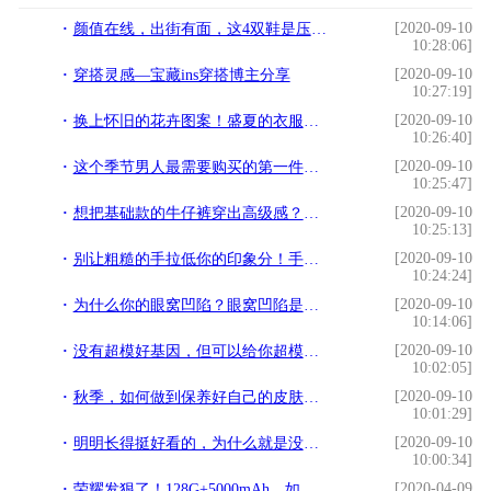
[2020-09-10
颜值在线，出街有面，这4双鞋是压马路的首选
10:28:06]
[2020-09-10
穿搭灵感—宝藏ins穿搭博主分享
10:27:19]
[2020-09-10
换上怀旧的花卉图案！盛夏的衣服和连身裤
10:26:40]
[2020-09-10
这个季节男人最需要购买的第一件单品是？
10:25:47]
[2020-09-10
想把基础款的牛仔裤穿出高级感？看看法国女人怎么穿，超时髦
10:25:13]
[2020-09-10
别让粗糙的手拉低你的印象分！手模们都是这样保护手
10:24:24]
[2020-09-10
为什么你的眼窝凹陷？眼窝凹陷是有原因的
10:14:06]
[2020-09-10
没有超模好基因，但可以给你超模的完美腿型
10:02:05]
[2020-09-10
秋季，如何做到保养好自己的皮肤呢？做好这几点，让皮肤变得白嫩
10:01:29]
[2020-09-10
明明长得挺好看的，为什么就是没气质——体态篇
10:00:34]
[2020-04-09
荣耀发狠了！128G+5000mAh，如今跌破2000