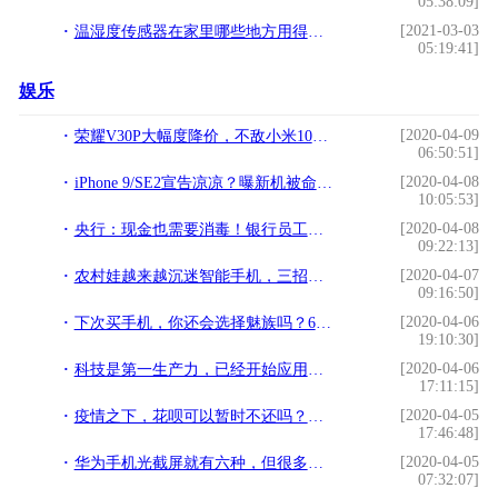
05:38:09]
[2021-03-03
温湿度传感器在家里哪些地方用得上？!
05:19:41]
娱乐
[2020-04-09
荣耀V30P大幅度降价，不敌小米10，提前狙击红米K30P？
06:50:51]
[2020-04-08
iPhone 9/SE2宣告凉凉？曝新机被命名为“iPhone”果粉：复古风
10:05:53]
[2020-04-08
央行：现金也需要消毒！银行员工：请大家多用支付宝
09:22:13]
[2020-04-07
农村娃越来越沉迷智能手机，三招让他们快速脱坑！
09:16:50]
[2020-04-06
下次买手机，你还会选择魅族吗？6年“老魅友”说出心里话
19:10:30]
[2020-04-06
科技是第一生产力，已经开始应用在汽车上的8大“黑科技”
17:11:15]
[2020-04-05
疫情之下，花呗可以暂时不还吗？支付宝的回应获赞！
17:46:48]
[2020-04-05
华为手机光截屏就有六种，但很多人都不会用，几千块的手机浪费了
07:32:07]