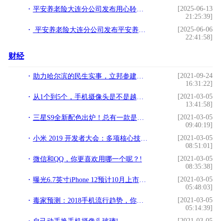
[2025-06-13
平安养老险大连分公司发布用心聆听客户声音,平安养老险持续打造“三省”服务
21:25:39]
[2025-06-06
平安养老险大连分公司发布平安养老险开展“捡”乐同行公益环保活动 员工志愿者为城市环境做“减法”
22:41:58]
财经
[2021-09-24
助力哈尔滨的民生实事，立邦参建多个城区旧房改造项目
16:31:22]
[2021-03-05
从1个到5个，手机摄像头是不是越多越好？!
13:41:58]
[2021-03-05
三星S9全新配色出炉！总有一款是你的菜!
09:40:19]
[2021-03-05
小米 2019 开发者大会：多项核心技术、产品及开源项目发布新版本!
08:51:01]
[2021-03-05
微信和QQ，你更喜欢用哪一个呢？!
08:35:38]
[2021-03-05
曝光6.7英寸iPhone 12预计10月上市，iPhone8拗不过价跌的命运！!
05:48:03]
[2021-03-05
毒家预测：2018手机流行趋势，你Get到几个？!
05:14:39]
[2021-03-05