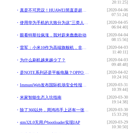
20:11:25]
[2020-04-06
真是不可思议！HUAWEI简直是超级强大
07:51:24]
[2020-04-05
使用华为手机的大致分为这"三类人"，请对号入座，看看有你吗？
06:04:40]
[2020-04-04
眼看特斯拉疯涨，我对蔚来蠢蠢欲动
08:15:56]
[2020-04-03
雷军：小米10作为高端旗舰机，非常均衡！主要有12大理由
11:40:11]
[2020-04-03
为什么刷机越来越少了？
09:48:48]
[2020-04-02
是NOTE系列还是平板电脑？OPPO 触控笔专利曝光
10:24:16]
[2020-03-31
ImmuniWeb发布国际机场安全性报告 前100有三家值得学习
10:39:44]
[2020-03-30
米家智能生态入坑指南
19:14:38]
[2020-03-30
除了360以外，周鸿祎手上还有一张王炸，在全国拿下上亿的用户
15:33:29]
[2020-03-29
stm32L0无用户bootloader实现IAP
10:30:50]