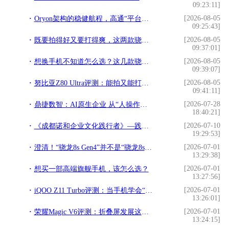
09:23:11]
[2026-08-05
Oryon架构的稳健航程，高通“平台化”战略初见成效
09:25:43]
[2026-08-05
既要拍得好又要打得爽，这两款骁龙8至尊版旗舰一步到位
09:37:01]
[2026-08-05
想换手机不知道怎么选？这几款骁龙旗舰机帮你把把关
09:39:07]
[2026-08-05
努比亚Z80 Ultra评测：能拍又能打的“街拍游戏机”
09:41:11]
[2026-07-28
鼎捷数智：AI原生企业 从“人操作工具”到“定义目标，坐收成果”
18:40:21]
[2026-07-10
《成都诺和企业文化践行者》—践行文化，榜样力量
19:29:53]
[2026-07-01
澄清！“骁龙8s Gen4”并不是“骁龙8s至尊”，后者不存在
13:29:38]
[2026-07-01
想买一部高端旗舰手机，该怎么选？
13:27:56]
[2026-07-01
iQOO Z11 Turbo评测：当手机学会“预判”，玩游戏是什么体验？
13:26:01]
[2026-07-01
荣耀Magic V6评测：折叠屏发展这么多年，终于可以放心买了？
13:24:15]