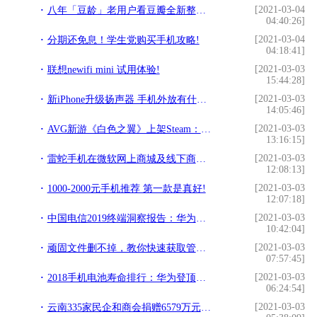
[2021-03-04
八年「豆龄」老用户看豆瓣全新整合型 App!
04:40:26]
[2021-03-04
分期还免息！学生党购买手机攻略!
04:18:41]
[2021-03-03
联想newifi mini 试用体验!
15:44:28]
[2021-03-03
新iPhone升级扬声器 手机外放有什么用!
14:05:46]
[2021-03-03
AVG新游《白色之翼》上架Steam：将自带完整绅士补丁!
13:16:15]
[2021-03-03
雷蛇手机在微软网上商城及线下商店开卖!
12:08:13]
[2021-03-03
1000-2000元手机推荐 第一款是真好!
12:07:18]
[2021-03-03
中国电信2019终端洞察报告：华为、荣耀手机通信性能排全国第一!
10:42:04]
[2021-03-03
顽固文件删不掉，教你快速获取管理员权限!
07:57:45]
[2021-03-03
2018手机电池寿命排行：华为登顶，苹果屈居第二!
06:24:54]
[2021-03-03
云南335家民企和商会捐赠6579万元财物抗击疫情!