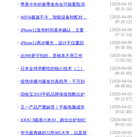
[2020-04-10
苹果今年的春季发布会可能要取消了，iPhone9等新品线上发布
08:11:26]
[2020-04-09
WiFi6极速不卡，智能设备秒配对，小米新款路由器：体验升级
09:28:52]
[2020-04-09
iPhone12发布时间基本确认，主要参数已经无悬念，价格更感人
07:11:14]
[2020-04-08
iPhone12再次曝光，设计不仅重回经典，还拥有强悍黑科技
09:50:30]
[2020-04-06
比996更可怕的，是根本不用工作
13:02:58]
[2020-04-06
日本全球垄断性的核心技术（二）
08:41:00]
[2020-04-04
疫情传播与爆发仿真程序：千万别出门
08:48:06]
[2020-04-03
回收宝2019手机品牌保值指数出炉，四款国产品牌保值率超华为
09:22:07]
[2020-04-02
又一产品严重缺货！平板电脑成学生上网课刚需，多种型号已卖断货
10:02:48]
[2020-04-02
iQOO 3瞄准小米10，跑分出炉创纪录，价格可能超感人
09:02:16]
[2020-04-02
华为最青睐的32所985大学，以及签约人数排名