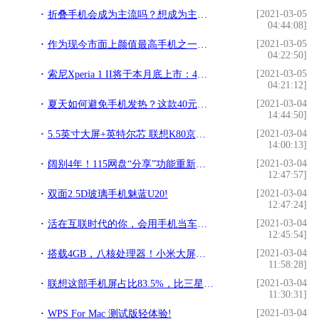
[2021-03-05
折叠手机会成为主流吗？想成为主流还得满足这一点!
04:44:08]
[2021-03-05
作为现今市面上颜值最高手机之一，买三星S9之前你必须要知道的!
04:22:50]
[2021-03-05
索尼Xperia 1 II将于本月底上市：4K屏旗舰价格很“美丽”!
04:21:12]
[2021-03-04
夏天如何避免手机发热？这款40元手机套完美解决!
14:44:50]
[2021-03-04
5.5英寸大屏+英特尔芯 联想K80京东现货!
14:00:13]
[2021-03-04
阔别4年！115网盘“分享”功能重新全面开放!
12:47:57]
[2021-03-04
双面2.5D玻璃手机魅蓝U20!
12:47:24]
[2021-03-04
活在互联时代的你，会用手机当车钥匙吗？!
12:45:54]
[2021-03-04
搭载4GB，八核处理器！小米大屏手机“Max 2”，你用过吗？!
11:58:28]
[2021-03-04
联想这部手机屏占比83.5%，比三星note8还大，还早发布三年!
11:30:31]
[2021-03-04
WPS For Mac 测试版轻体验!