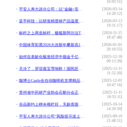
16:03:51]
[2026-03-14
平安人寿大连分公司：以“金融+安全”双轮驱动，护航“两司两员”美好生活
14:28:12]
[2026-03-13
蓝手科技：以研发精度铸产品温度 打造生活级智能电子标杆
19:31:17]
[2024-11-15
标杆之上再造标杆，极狐新阿尔法T5携宁德5C神行闪速上市，起售价12.38万！
18:47:48]
[2026-01-01
中国体育彩票2026大连新年攀新高10周年举办
20:10:55]
[2025-12-18
如何在老龄化银发经济中掘金千亿蓝海——专访固和堂创始人王志民
09:13:39]
[2025-12-11
天冷了，穿谊嘉宝雪地鞋！国民匠心品牌的温暖守护
11:52:20]
[2025-12-01
咖博士Castle全自动咖啡机支撑精品进阶，上海咖啡进修课圆满落幕
10:47:16]
[2025-11-11
贵州省中药材产业协会石斛分会正式成立，绘就“仙草”产业新蓝图
18:55:11]
[2025-10-14
谷品新约上榜央视栏目，无麸质面条彰显中国品质
14:20:50]
[2025-09-19
平安人寿大连分公司“风险提示送上门”守护社区居民“钱袋子”与“生命线”
21:48:51]