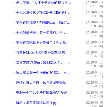
[2020-04-04
任正非说：“人才不是企业的核心竞争力”
12:19:28]
[2020-04-04
手机3GB+64GB与4GB+64GB的是什么意思？使用当中差别在哪里？
11:33:28]
[2020-04-04
苹果官网惊现无刘海iPhone，自己“曝光”新iPhone
06:03:46]
[2020-04-03
手机保值榜单，第一名预料之中，而华为的表现让人失望
08:29:38]
[2020-04-03
苹果直接吃是不是吃够了？今天给大家分享一个不一样的吃法
07:42:06]
[2020-04-02
特斯拉Model S/X在美推新车型 续航里程提升
09:42:24]
[2020-04-01
恭喜荣耀V30Pro，降到新冰点，小米10你还扛得住吗？
09:00:00]
[2020-04-01
给大家参观一个神奇的5G基站、出现在神奇的国度，你猜是哪里？
06:54:51]
[2020-03-31
疫情在家太无聊，这几款APP帮你度过无聊期
07:41:27]
[2020-03-30
安利一个可以免费打国际电话的APP——Wetalk
16:20:03]
[2020-03-30
解析：多角度清晰认识Dapp
11:59:20]