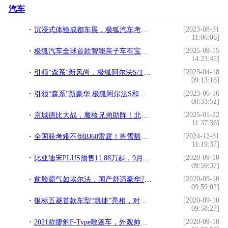
汽车
[2023-08-31
沉浸式体验成都车展，极狐汽车考拉正式预售
11:06:06]
[2025-09-15
极狐汽车全球首款智能亲子车有宝妈不知道吗
14:23:45]
[2023-04-18
引领“森系”新风尚，极狐阿尔法S/T森林版亮相
09:13:16]
[2023-06-16
引领“森系”新豪华 极狐阿尔法S和阿尔法T森林版上市
08:33:52]
[2025-01-22
京城德比大战，魔核兄弟助阵！北汽男篮北京汽车品牌之夜高端宠粉！
11:37:36]
[2024-12-31
全国联考难不倒BJ60雷霆！掏雪豁沙战陡坡，猛字当头！
11:19:37]
[2020-09-10
比亚迪宋PLUS预售11.88万起，9月16号上市，比长安CS75 PLUS更大
09:59:37]
[2020-09-10
前脸霸气如埃尔法，国产舒适豪华7座车荣威iMAX8登场
09:59:02]
[2020-09-10
银标五菱首款车型“凯捷”亮相，对标吉利嘉际和比亚迪宋MAX
09:58:27]
[2020-09-10
2021款捷豹F-Type敞篷车，外观帅气，内饰质感十足