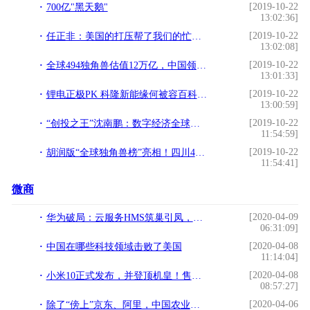
[2019-10-22
700亿"黑天鹅"
13:02:36]
[2019-10-22
任正非：美国的打压帮了我们的忙，中美贸易战后员工没减少反而增加了
13:02:08]
[2019-10-22
全球494独角兽估值12万亿，中国领先美国合占86.8%多创新强国不济
13:01:33]
[2019-10-22
锂电正极PK 科隆新能缘何被容百科技逆袭
13:00:59]
[2019-10-22
“创投之王”沈南鹏：数字经济全球化、多领域渗透明显
11:54:59]
[2019-10-22
胡润版“全球独角兽榜”亮相！四川4家企业上榜（附完整榜单）丨川商关注
11:54:41]
微商
[2020-04-09
华为破局：云服务HMS筑巢引凤，终端以生态论英雄（深度分析）
06:31:09]
[2020-04-08
中国在哪些科技领域击败了美国
11:14:04]
[2020-04-08
小米10正式发布，并登顶机皇！售价3999起步，但这几点你不得不知
08:57:27]
[2020-04-06
除了“傍上”京东、阿里，中国农业还将如何从变革走向伟大？