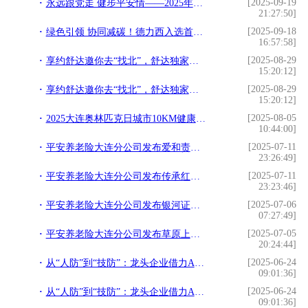
[2025-09-19
永远跟党走 健步平安情——2025年度大连地区“平安一家亲”健步行活动圆满举办
21:27:50]
[2025-09-18
绿色引领 协同减碳！德力西入选首批链主，携手上下游共建绿色供应链
16:57:58]
[2025-08-29
享约舒达邀你去“找北”，舒达独家冠名2025大兴安岭自驾之旅
15:20:12]
[2025-08-29
享约舒达邀你去“找北”，舒达独家冠名2025大兴安岭自驾之旅
15:20:12]
[2025-08-05
2025大连奥林匹克日城市10KM健康跑圆满落幕，近千名跑者用脚步诠释奥林匹克精神
10:44:00]
[2025-07-11
平安养老险大连分公司发布爱和责任，保险让生活更美好——平安养老险开展金融知识普及与风险防范活动
23:26:49]
[2025-07-11
平安养老险大连分公司发布传承红色基因，践行社会责任平安养老险7.8全国保险公众宣传日
23:23:46]
[2025-07-06
平安养老险大连分公司发布银河证券与平安养老联合创设普惠养老服务债券篮子
07:27:49]
[2025-07-05
平安养老险大连分公司发布草原上的不屈脊梁 —— 平安养老险“助立行”公益回访纪实
20:24:44]
[2025-06-24
从“人防”到“技防”：龙头企业借力AI防撞实现“零事故”目标
09:01:36]
[2025-06-24
从“人防”到“技防”：龙头企业借力AI防撞实现“零事故”目标
09:01:36]