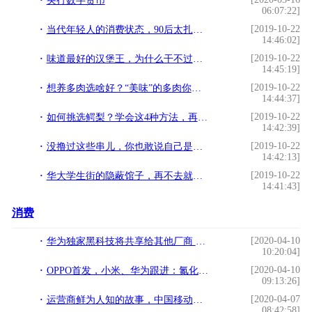
央行数字货币
06:07:22]
[2019-10-22
当代年轻人的消费状态，90后太扎心了吧
14:46:02]
[2019-10-22
味道最好的汉堡王，为什么干不过肯德基和麦当劳？
14:45:19]
[2019-10-22
想养多肉选啥好？“美味”的多肉你见过吗？来看看星球属多肉吧
14:44:37]
[2019-10-22
如何挑选鳄梨？学会这4种方法，再也不会挑到苦硬的鳄梨
14:42:39]
[2019-10-22
没撸过这些串儿，你也敢说自己是烧烤界的“老炮儿”？
14:42:13]
[2019-10-22
华大学生街的隐蔽馆子，再不去就要消失了
14:41:43]
消费
[2020-04-10
华为独家黑科技将共享给其他厂商 网友齐呼良心
10:20:04]
[2020-04-10
OPPO首发，小米、华为跟进：氮化镓技术成旗舰手机标配？
09:13:26]
[2020-04-07
运营商鲜为人知的故事，中国移动本叫中国电信，电信本来叫什么？
08:42:58]