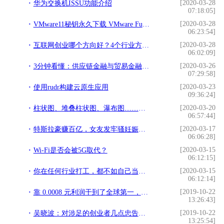
[2020-03-28
华为交换机ISSU功能介绍
07:18:05]
[2020-03-28
VMware11秘钥永久下载 VMware Fusion Pro中文扩展版
06:23:54]
[2020-03-28
互联网创业哪个方向好？4个行业方向推荐
06:02:09]
[2020-03-26
3分钟看懂：供应链金融与贸易金融、商业保理、区块链...的关系
07:29:58]
[2020-03-23
使用rudr构建云原生应用
09:36:24]
[2020-03-20
柱状图、堆叠柱状图、瀑布图……有什么区别？怎样用Python绘制？
06:57:44]
[2020-03-17
特斯拉豪赚百亿，女友发牢骚妊娠反应严重还要工作，霸道总裁太抠
06:06:28]
[2020-03-15
Wi-Fi是否会被5G取代？
06:12:15]
[2020-03-15
你在任何行业打工，都不如自己当老板，而且门槛非常低。
06:12:14]
[2019-10-22
靠 0.0008 元利润干到了全球第一，这位义乌老板给制造业上了一课
13:26:43]
[2019-10-22
吴晓波：对涉足的创业者几点忠告，农业发生了两个很大的变化
13:25:54]