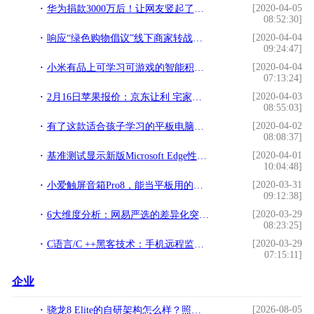
[2020-04-05
华为捐款3000万后！让网友竖起了大拇指
08:52:30]
[2020-04-04
响应“绿色购物倡议”线下商家转战线上，开直播卖手机推家电
09:24:47]
[2020-04-04
小米有品上可学习可游戏的智能积木，魔粒小木机器人
07:13:24]
[2020-04-03
2月16日苹果报价：京东让利 宅家购心仪的iPhone
08:55:03]
[2020-04-02
有了这款适合孩子学习的平板电脑，做作业也能母慈子孝
08:08:37]
[2020-04-01
基准测试显示新版Microsoft Edge性能要比经典版高出10%左右
10:04:48]
[2020-03-31
小爱触屏音箱Pro8，能当平板用的智能音箱
09:12:38]
[2020-03-29
6大维度分析：网易严选的差异化突围之路
08:23:25]
[2020-03-29
C语言/C ++黑客技术：手机远程监控关机系统
07:15:11]
企业
[2026-08-05
骁龙8 Elite的自研架构怎么样？照亮移动计算的全新赛道