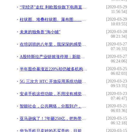
[2020-03-29
“宅经济”走红 利欧股份旗下电商直播迅猛增长
11:56:54]
[2020-03-29
柱状图、堆叠柱状图、瀑布图……有什么区别？怎样用Python绘制？
10:03:55]
[2020-03-28
未来的独角兽“淘小铺”
08:21:34]
[2020-03-27
在培训班的八年里，我深深的感受到了教育的贫富差距
07:16:33]
[2020-03-27
A股特斯拉产业链掀涨停潮：新能源产业链走强背后现隐忧
06:24:06]
[2020-03-25
半年股价暴涨近220%却仍被多机构看空，特斯拉现在是泡沫效应？
06:02:03]
[2020-03-23
5G 三次方 HTC 开放应用系统功能与行业应用简介 vHTC BBC
09:53:35]
[2020-03-23
安卓手机这些功能，不用没有感觉，但用上就回不去了
07:46:47]
[2020-03-21
智能社会，公共网络，分股到户，全民持股.
06:03:36]
[2020-03-15
亚马逊疯了！7年砸250亿，把热带雨林“搬进”办公室
06:12:18]
[2020-03-15
华为手机只卖对的不买贵的，目前这三款就很不错，高配低价分量足