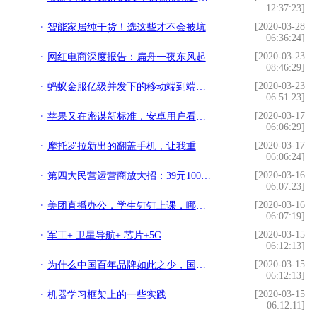
12:37:23]
[2020-03-28
智能家居纯干货！选这些才不会被坑
06:36:24]
[2020-03-23
网红电商深度报告：扁舟一夜东风起
08:46:29]
[2020-03-23
蚂蚁金服亿级并发下的移动端到端网络接入架构
06:51:23]
[2020-03-17
苹果又在密谋新标准，安卓用户看完都笑了
06:06:29]
[2020-03-17
摩托罗拉新出的翻盖手机，让我重新认识了折叠屏
06:06:24]
[2020-03-16
第四大民营运营商放大招：39元100GB，生日，纪念日号开放
06:07:23]
[2020-03-16
美团直播办公，学生钉钉上课，哪些行业即将迅速发展？
06:07:19]
[2020-03-15
军工+ 卫星导航+ 芯片+5G
06:12:13]
[2020-03-15
为什么中国百年品牌如此之少，国外却比比皆是？LV、德芙给你答案
06:12:13]
[2020-03-15
机器学习框架上的一些实践
06:12:11]