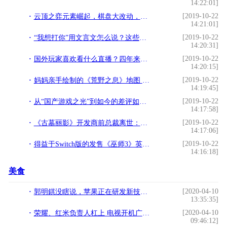
14:22:01]
[2019-10-22
云顶之弈元素崛起，棋盘大改动，元素格子将强化你的C位
14:21:01]
[2019-10-22
“我想打你”用文言文怎么说？这些玩家掀起游戏界的“文艺复兴”
14:20:31]
[2019-10-22
国外玩家喜欢看什么直播？四年来《英雄联盟》长期霸榜第一
14:20:15]
[2019-10-22
妈妈亲手绘制的《荒野之息》地图 所有细节全标注
14:19:45]
[2019-10-22
从“国产游戏之光”到如今的差评如潮，《大圣归来》如何惹怒玩家
14:17:58]
[2019-10-22
《古墓丽影》开发商前总裁离世：劳拉IP得以成功普及
14:17:06]
[2019-10-22
得益于Switch版的发售《巫师3》英国销量暴涨10倍
14:16:18]
美食
[2020-04-10
郭明錤没瞎说，苹果正在研发新技术，无孔iPhone真的要来了？
13:35:35]
[2020-04-10
荣耀、红米负责人杠上 电视开机广告和10W充电哪个更不能接受
09:46:12]