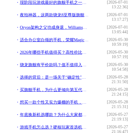
[2026-07-01
现阶段玩游戏最好的旗舰手机之一，游戏狂魔红魔11 Pro评测
13:22:36]
[2026-07-01
夜拍神器，这两款骁龙8至尊版旗舰让你爱上暗光创作
13:17:27]
[2026-07-01
Oryon架构之父功成身退，Williams给高通留下了什么礼物
13:05:44]
[2026-05-30
适合办公室白领的手机，荣耀Magic8全能旗舰深度解析
10:59:19]
[2026-05-30
2026年哪些手机值得买？高性价比与顶级旗舰全攻略
10:57:19]
[2026-05-30
骁龙旗舰有平价款吗？值不值得入手？
10:54:58]
[2026-05-28
选择的背后：是一场关于“确定性”的胜利
21:31:50]
[2026-05-28
买旗舰手机，为什么更倾向第五代骁龙8至尊版机型？
21:24:15]
[2026-05-28
想买一款个性又实力爆棚的手机，该怎么选？
21:15:31]
[2026-05-27
年底换新机选哪款？为什么大家都青睐骁龙8至尊版机型
21:19:13]
[2026-05-27
游戏手机怎么选？硬核玩家首选机型是哪款？
21:16:47]