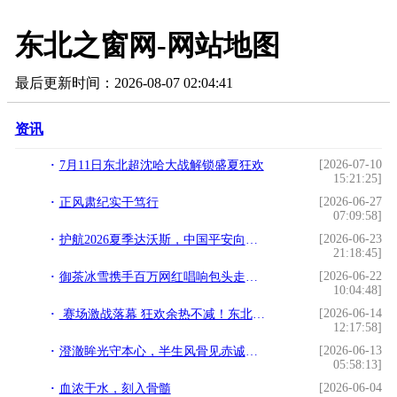
东北之窗网-网站地图
最后更新时间：2026-08-07 02:04:41
资讯
[2026-07-10
7月11日东北超沈哈大战解锁盛夏狂欢
15:21:25]
[2026-06-27
正风肃纪实干笃行
07:09:58]
[2026-06-23
护航2026夏季达沃斯，中国平安向世界分享健康享老创新方案
21:18:45]
[2026-06-22
御茶冰雪携手百万网红唱响包头走西口 赋能文旅消费升级
10:04:48]
[2026-06-14
赛场激战落幕 狂欢余热不减！东北超沈阳VS延边欢乐不停歇
12:17:58]
[2026-06-13
澄澈眸光守本心，半生风骨见赤诚——评于海洋《眸光映本心》
05:58:13]
[2026-06-04
血浓于水，刻入骨髓