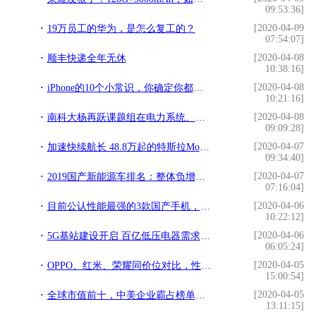
09:53:36]
[2020-04-09
19万员工的华为，是怎么复工的？
07:54:07]
[2020-04-08
顺丰快递全年无休
10:38:16]
[2020-04-08
iPhone的10个小常识，你确定你都知道吗？
10:21:16]
[2020-04-08
南科大杨再跃课题组在电力系统、机器学习等领域取得重要研究成果
09:09:28]
[2020-04-07
加速快续航长 48.8万起的特斯拉Model Y怎么选？
09:34:40]
[2020-04-07
2019国产新能源车排名：整体负增长 合资企业销量提升
07:16:04]
[2020-04-06
目前公认性能最强的3款国产手机，颜值性能兼具，用三年不落伍
10:22:12]
[2020-04-06
5G基站建设开启 百亿低压电器需求爆发
06:05:24]
[2020-04-05
OPPO、红米、荣耀同价位对比，性价比手机这样选准没错
15:00:54]
[2020-04-05
全球市值前十，中美企业霸占榜单，如何在未来十年里长盛不衰
13:11:15]