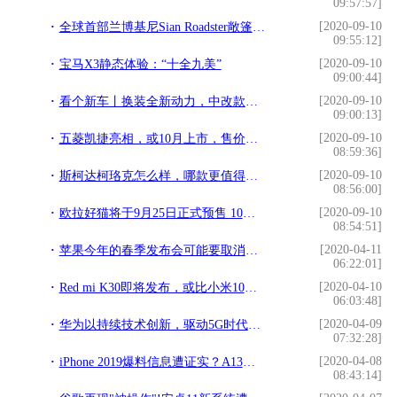
09:57:57]
[2020-09-10
全球首部兰博基尼Sian Roadster敞篷超级跑车现身
09:55:12]
[2020-09-10
宝马X3静态体验：“十全九美”
09:00:44]
[2020-09-10
看个新车丨换装全新动力，中改款广汽传祺GA4将登场
09:00:13]
[2020-09-10
五菱凯捷亮相，或10月上市，售价或8.28万起，配电子挡把+LCD屏幕
08:59:36]
[2020-09-10
斯柯达柯珞克怎么样，哪款更值得购买
08:56:00]
[2020-09-10
欧拉好猫将于9月25日正式预售 10月正式上市/续航501km
08:54:51]
[2020-04-11
苹果今年的春季发布会可能要取消了，iPhone9等新品线上发布
06:22:01]
[2020-04-10
Red mi K30即将发布，或比小米10便宜的5G手机！有望超过小米10？
06:03:48]
[2020-04-09
华为以持续技术创新，驱动5G时代全场景闪存普惠
07:32:28]
[2020-04-08
iPhone 2019爆料信息遭证实？A13仿生将于月底量产
08:43:14]