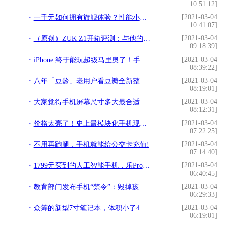
10:51:12]
[2021-03-04
一千元如何拥有旗舰体验？性能小钢炮vivo Z1了解一下!
10:41:07]
[2021-03-04
（原创）ZUK Z1开箱评测：与他的相见不晚!
09:18:39]
[2021-03-04
iPhone 终于能玩超级马里奥了！手把手教你怎么下！!
08:39:22]
[2021-03-04
八年「豆龄」老用户看豆瓣全新整合型 App!
08:19:01]
[2021-03-04
大家觉得手机屏幕尺寸多大最合适自己？!
08:12:31]
[2021-03-04
价格太亮了！史上最模块化手机现身：八核+1600万+3G内存!
07:22:25]
[2021-03-04
不用再跑腿，手机就能给公交卡充值!
07:14:40]
[2021-03-04
1799元买到的人工智能手机，乐Pro3双摄AI版评价如何？!
06:40:45]
[2021-03-04
教育部门发布手机“禁令”：毁掉孩子成绩的方式，就是给他部手机!
06:29:33]
[2021-03-04
众筹的新型7寸笔记本，体积小了4倍，性能却强了10倍!
06:19:01]