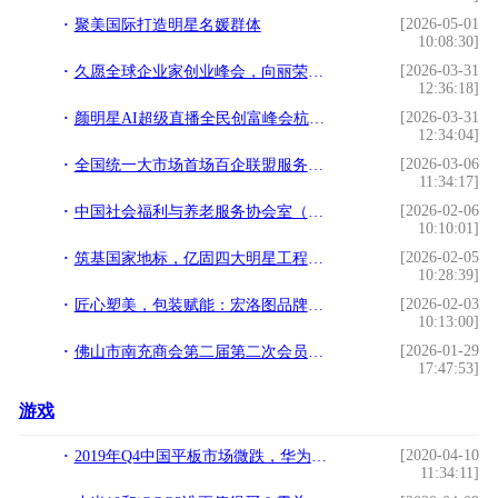
[2026-05-01
聚美国际打造明星名媛群体
10:08:30]
[2026-03-31
久愿全球企业家创业峰会，向丽荣获全球优秀企业家荣誉
12:36:18]
[2026-03-31
颜明星AI超级直播全民创富峰会杭州落幕，知名大健康操盘手程译墨携手增量传媒
12:34:04]
[2026-03-06
全国统一大市场首场百企联盟服务站授牌会议在广东成功举办
11:34:17]
[2026-02-06
中国社会福利与养老服务协会室（车）内环境与健康科技分会正式成立！
10:10:01]
[2026-02-05
筑基国家地标，亿固四大明星工程铸就品质丰碑
10:28:39]
[2026-02-03
匠心塑美，包装赋能：宏洛图品牌设计引领美妆包装新纪元
10:13:00]
[2026-01-29
佛山市南充商会第二届第二次会员大会暨2026年迎春晚会圆满举行
17:47:53]
游戏
[2020-04-10
2019年Q4中国平板市场微跌，华为依旧霸榜
11:34:11]