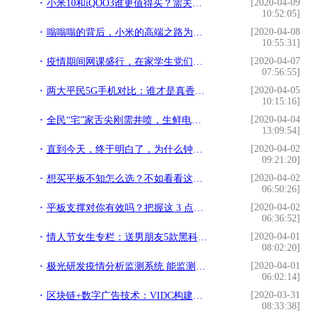
[2020-04-09
小米10和iQOO3谁更值得买？需关注这四点，网友：答案一目了然
10:52:05]
[2020-04-08
嗡嗡嗡的背后，小米的高端之路为何如此艰难
10:55:31]
[2020-04-07
疫情期间网课盛行，在家学生党们纷纷表示，平板电脑成"刚需"
07:56:55]
[2020-04-05
两大平民5G手机对比：谁才是真香机呢？
10:15:16]
[2020-04-04
全民“宅”家舌尖刚需井喷，生鲜电商力解餐桌“围城”
13:09:54]
[2020-04-02
直到今天，终于明白了，为什么钟南山院士要给京东写感谢信？
09:21:20]
[2020-04-02
想买平板不知怎么选？不如看看这些畅销平板吧
06:50:26]
[2020-04-02
平板支撑对你有效吗？把握这 3 点才是关键
06:36:52]
[2020-04-01
情人节女生专栏：送男朋友5款黑科技产品，解除“选择困难症”
08:02:20]
[2020-04-01
极光研发疫情分析监测系统 能监测人群从高风险地区向外迁徙情况
06:02:14]
[2020-03-31
区块链+数字广告技术：VIDC构建新的广告体验
08:33:38]