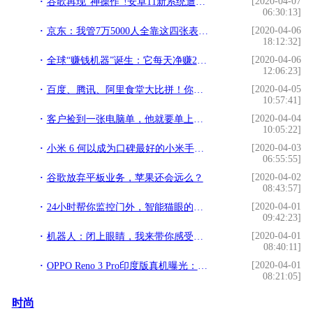
[2020-04-07
谷歌再现"神操作"!安卓11新系统遭曝光：将修改三大"原则行为"
06:30:13]
[2020-04-06
京东：我管7万5000人全靠这四张表格，最讨厌讲的是心灵鸡汤
18:12:32]
[2020-04-06
全球“赚钱机器”诞生：它每天净赚21亿，是苹果的2倍
12:06:23]
[2020-04-05
百度、腾讯、阿里食堂大比拼！你和他们只隔了张饭卡的距离
10:57:41]
[2020-04-04
客户捡到一张电脑单，他就要单上的配置，我：配置可以价格不行
10:05:22]
[2020-04-03
小米 6 何以成为口碑最好的小米手机？
06:55:55]
[2020-04-02
谷歌放弃平板业务，苹果还会远么？
08:43:57]
[2020-04-01
24小时帮你监控门外，智能猫眼的真面目居然是门神
09:42:23]
[2020-04-01
机器人：闭上眼睛，我来带你感受世界
08:40:11]
[2020-04-01
OPPO Reno 3 Pro印度版真机曝光：全球首款44MP自拍手机
08:21:05]
时尚