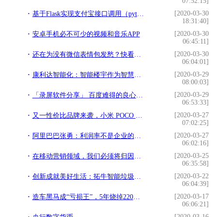
07:52:15]
[2020-03-30
基于Flask实现支付宝接口调用（python3.6）
18:31:40]
[2020-03-30
安卓手机必不可少的视频和音乐APP
06:45:11]
[2020-03-30
还在为没有微信表情包发愁？快看看百度手机输入法
06:04:01]
[2020-03-29
康利达智能化：智能楼宇作为智慧城市的细胞 正以几何趋势分裂
08:00:03]
[2020-03-29
「录屏软件分享」 百度难得的良心产品，好用不火系列必须有它
06:53:33]
[2020-03-27
又一性价比品牌来袭，小米 POCO 有望进入国内市场
07:02:25]
[2020-03-27
阿里巴巴张勇：利润率不是企业的核心，现金流才是企业的命根子
06:02:16]
[2020-03-25
在移动营销领域，我们必须将归因与CRM结合起来
06:35:58]
[2020-03-22
创新成就美好生活：拓牛智能垃圾桶T1体验评测
06:04:39]
[2020-03-17
造车黑马成“亏损王”，5年烧掉220亿，雷军也看走眼了？
06:06:21]
[2020-03-16