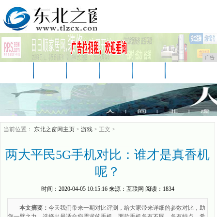
广告
首页
资讯
财经
娱乐
科技
汽车
时尚
企业
游戏
美食
消费
当前位置：
东北之窗网主页
>
游戏
> 正文 >
两大平民5G手机对比：谁才是真香机
呢？
时间：
2020-04-05 10:15:16
来源：
互联网
阅读：1834
本文摘要：
今天我们带来一期对比评测，给大家带来详细的参数对比，助
您一臂之力，选择出最适合您需求的手机。两款手机各有不同、各有特点，希