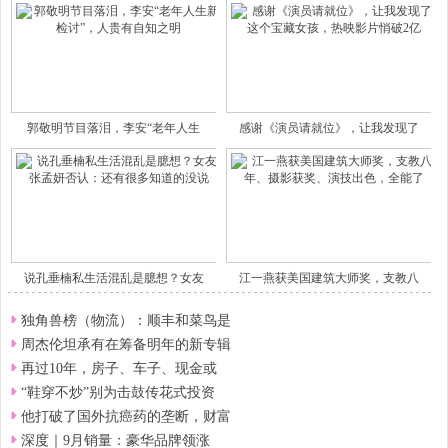
郭敬明节目落泪，李安“老年人生
感谢《演员请就位》，让我发现了
说孔垂楠私生活混乱是臆想？女友
江一燕获美国建筑大师奖，支教八
独角兽榜（物流）：顺丰和菜鸟是
周杰伦坦承有在筹备明年的新专辑
再过10年，房子、车子、现金或
“鞋穿不炒”别为击鼓传花式投资
他打破了国外抗癌药的垄断，财富
深度｜9月销量：豪华品牌领涨