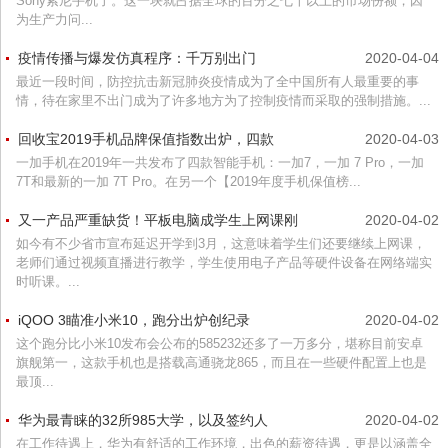
Sony索尼手机了。这一块就占据全球的百分之七十以上的市场份额，因
为生产力问...
疫情传播与爆发仿真程序：千万别出门
2020-04-04
最近一段时间，防控抗击新冠肺炎疫情成为了全中国所有人最重要的事
情，待在家里不出门成为了许多地方为了控制疫情而采取的强制措施。...
回收宝2019手机品牌保值指数出炉，四款
2020-04-03
一加手机在2019年一共发布了四款智能手机：一加7，一加 7 Pro，一加
7T和最新的一加 7T Pro。在另一个【2019年度手机保值榜...
又一产品严重缺货！平板电脑成学生上网课刚
2020-04-02
如今有不少省市宣布延迟开学到3月，这意味着学生们还要继续上网课，
老师们通过视频直播进行教学，学生使用电子产品等硬件设备在网络端实
时听课。...
iQOO 3瞄准小米10，跑分出炉创纪录
2020-04-02
这个跑分比小米10发布会公布的585232还多了一万多分，堪称目前安卓
旗舰第一，这款手机也是搭载高通骁龙865，而且在一些硬件配置上也是
最顶...
华为最青睐的32所985大学，以及签约人
2020-04-02
在工作待遇上，华为有舒适的工作环境，出色的薪资待遇，更是以涵盖全