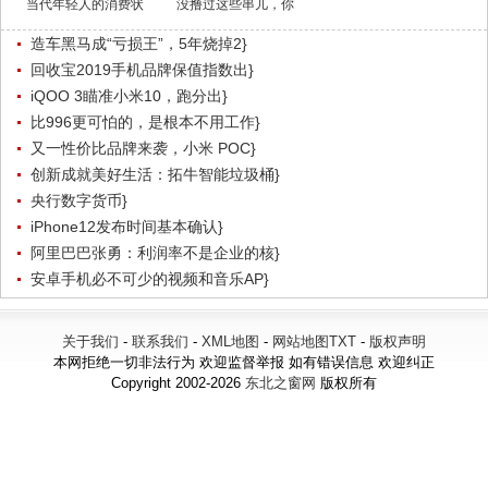
当代年轻人的消费状
没撸过这些串儿，你
造车黑马成“亏损王”，5年烧掉2}
回收宝2019手机品牌保值指数出}
iQOO 3瞄准小米10，跑分出}
比996更可怕的，是根本不用工作}
又一性价比品牌来袭，小米 POC}
创新成就美好生活：拓牛智能垃圾桶}
央行数字货币}
iPhone12发布时间基本确认}
阿里巴巴张勇：利润率不是企业的核}
安卓手机必不可少的视频和音乐AP}
关于我们
-
联系我们
-
XML地图
-
网站地图
TXT
-
版权声明
本网拒绝一切非法行为 欢迎监督举报 如有错误信息 欢迎纠正
Copyright 2002-2026
东北之窗网
版权所有