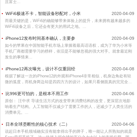
且富士...
WiFi6极速不卡，智能设备秒配对，小米
2020-04-09
而最关键的是，WiFi6的确能够带来体验上的提升，未来拥有越来越多的
WiFi6设备之后，它还会有更大的用武之地。...
iPhone12发布时间基本确认，主要参
2020-04-09
如今的苹果在中国智能手机市场上掌握着最高话语权，成为了华为小米等
手机厂商都需要学习的榜样，依旧是不能够忽视的强大对手。就拿最近刚
发生的事情来...
iPhone12再次曝光，设计不仅重回经
2020-04-08
根据了解这一次的iPhone12的外观和iPhone4非常相似，机身边角处有轻
微的弧度，而机身两边却是四四方方的设计，如果只看侧面真的完完全...
比996更可怕的，是根本不用工作
2020-04-06
原创： 汪中求 导读生活方式的改变带来消费结构的改变，更深层次地影
响着生产结构。人工智能不仅减少了需要工作的人，还减少了人类生活的
消费单元。...
日本全球垄断性的核心技术（二）
2020-04-06
说起日本手机领域确实没有能拿得出手的牌子，唯一能让人所熟知的就是