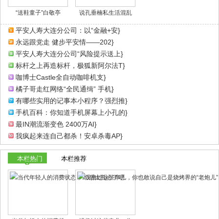
“送鞋童子”白敬亭
说孔垂楠私生活混乱
平安人寿大连分公司：以“金融+安}
永远跟党走 健步平安情——202}
平安人寿大连分公司“风险提示送上}
标杆之上再造标杆，极狐新阿尔法T}
咖博士Castle全自动咖啡机支}
橘子哥走红网络“全民通缉” 手机}
有哪些实用的记事本小程序？强烈推}
手机百科：你知道手机屏幕上小孔的}
最IN潮流渐变色 2400万AI}
我疯起来连自己都杀！安卓杀毒AP}
本栏热门
本栏推荐