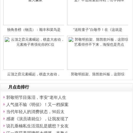
独角兽榜（物流）：顺丰和菜鸟是
“送鞋童子”白敬亭！在《这就是
云顶之弈元素崛起，棋盘大改动，
郭敬明掐架、陈凯歌叫板，这部综
月点击排行
郭敬明节目落泪，李安“老年人生
人气值不输《明侦》！又一档探案
当代年轻人的消费状态，90后太
感谢《演员请就位》，让我发现了
说孔垂楠私生活混乱是臆想？女友