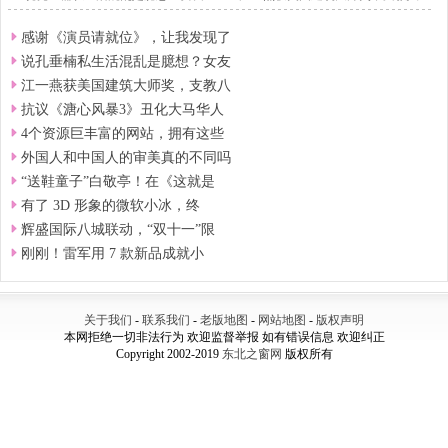
感谢《演员请就位》，让我发现了
说孔垂楠私生活混乱是臆想？女友
江一燕获美国建筑大师奖，支教八
抗议《溏心风暴3》丑化大马华人
4个资源巨丰富的网站，拥有这些
外国人和中国人的审美真的不同吗
“送鞋童子”白敬亭！在《这就是
有了 3D 形象的微软小冰，终
辉盛国际八城联动，“双十一”限
刚刚！雷军用 7 款新品成就小
关于我们
-
联系我们
-
老版地图
-
网站地图
-
版权声明
本网拒绝一切非法行为 欢迎监督举报 如有错误信息 欢迎纠正
Copyright 2002-2019
东北之窗网
版权所有