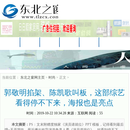
广告
首页
资讯
财经
娱乐
科技
汽车
时尚
企业
游戏
美食
消费
当前位置：
东北之窗网主页
>
时尚
> 正文 >
郭敬明掐架、陈凯歌叫板，这部综艺
看得停不下来，海报也是亮点
时间：
2019-10-22 10:34:28
来源：
互联网
阅读：55
本文摘要：
PS：文末附赠度独家《演员请就位》PPT 模板，记得看到最后
哦~不是我吹，最近播出的导演选角真人秀《演员请就位》，好看到停不下