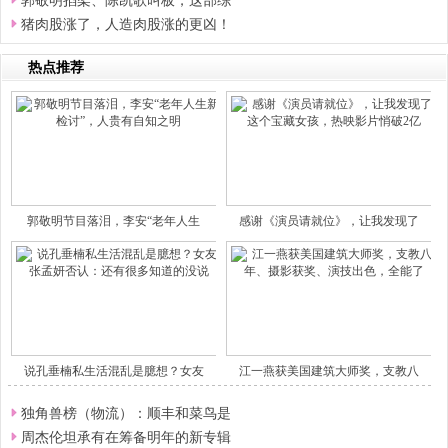
郭敬明掐架、陈凯歌叫板，这部综
猪肉股涨了，人造肉股涨的更凶！
热点推荐
郭敬明节目落泪，李安“老年人生
感谢《演员请就位》，让我发现了
说孔垂楠私生活混乱是臆想？女友
江一燕获美国建筑大师奖，支教八
独角兽榜（物流）：顺丰和菜鸟是
周杰伦坦承有在筹备明年的新专辑