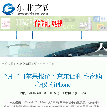
广告
首页
资讯
财经
娱乐
科技
汽车
时尚
企业
游戏
美食
消费
当前位置：
东北之窗网主页
>
时尚
> 正文 >
2月16日苹果报价：京东让利 宅家购
心仪的iPhone
时间：
2020-04-03 08:55:03
来源：
互联网
阅读：1754
本文摘要：
iPhone11 Pro Max作为2019年苹果手机中的旗舰款，价格相对
稳定，近期我们能发现iPhone11 Pro Max的价格也有下调，喜欢苹果旗舰手机