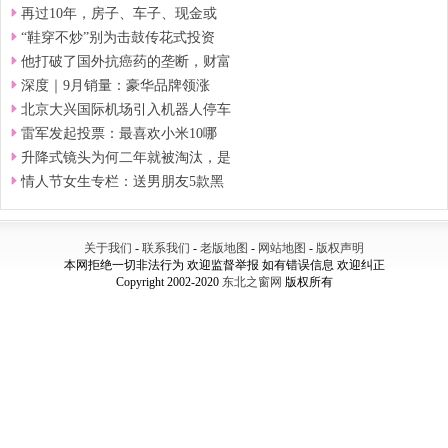
再过10年，房子、车子、现金或
“鞋穿不炒”别为击鼓传花式投资
他打破了国外抗癌药的垄断，财富
深度｜9月销量：豪华品牌领涨
北京大兴国际机场引入机器人停车
雷军发起投票：最喜欢小米10哪
升降式镜头为何二年就被淘汰，是
情人节女生专栏：送男朋友5款黑
关于我们
-
联系我们
-
老版地图
-
网站地图
-
版权声明
本网拒绝一切非法行为 欢迎监督举报 如有错误信息 欢迎纠正
Copyright 2002-2020
东北之窗网
版权所有