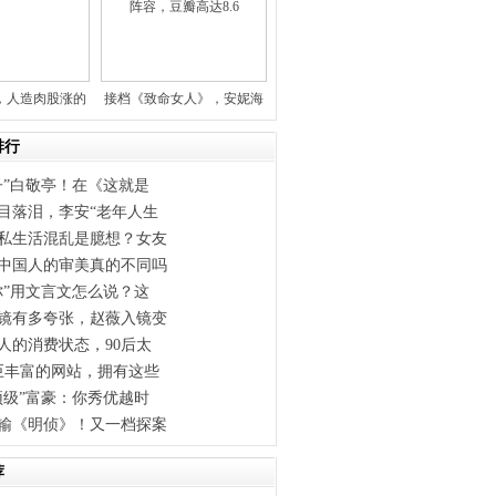
，人造肉股涨的
接档《致命女人》，安妮海
凶！
瑟薇领
排行
子”白敬亭！在《这就是
目落泪，李安“老年人生
私生活混乱是臆想？女友
中国人的审美真的不同吗
你”用文言文怎么说？这
镜有多夸张，赵薇入镜变
人的消费状态，90后太
巨丰富的网站，拥有这些
顶级”富豪：你秀优越时
输《明侦》！又一档探案
荐