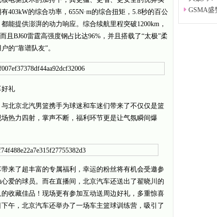
GSMA
403kW的综合功率，655N·m的综合扭矩，5.8秒的百公
都能提供澎湃的动力响应。综合续航里程突破1200km，
！而且BJ60雷霆高强度钢占比达96%，并且搭载了“太极”柔
户的“靠谱队友”。
享好礼
，与北京北汽男篮携手为球迷和车迷们带来了不仅仅是篮
现场热力四射，掌声不断，福利环节更是让气氛瞬间爆
车带来了超丰富的专属福利，幸运的粉丝将有机会受邀参
触心爱的球员。而在直播间，北京汽车还送出了翟晓川的
久的收藏佳品！现场更有参加互动送周边好礼，多重惊喜
日下午，北京汽车还举办了一场车主篮球训练营，吸引了