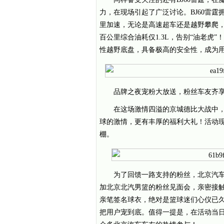
力，在现场引起了广泛讨论。BJ60雷霆拥有
里加速，无论是高速超车还是越野攀爬，
百公里综合油耗仅1.3L，告别“油老虎”
性越野底盘，具备极高的安全性，成为用
品牌之夜宠粉大放送，粉丝车友齐
在这场激情四溢的京城德比大战中
球的激情，更有丰厚的福利大礼！活动
棚。
为了回馈一路支持的粉丝，北京汽
加北京北汽男篮的粉丝见面会，亲密接
亲笔签名球衣，绝对是篮球迷们心仪已
把用户宠到底。值得一提是，在活动当