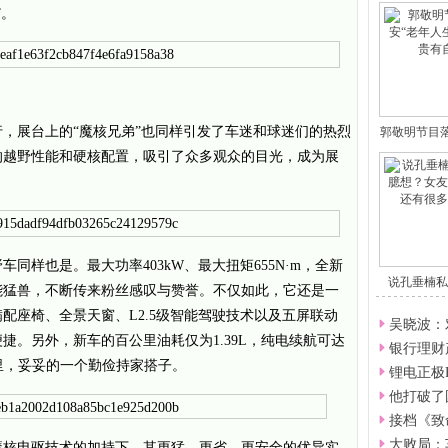
”。
，展台上的“魔核兄弟”也同样引发了车迷和球迷们的热烈
郭敬明节目
悍的越野性能和硬核配置，吸引了众多观众的目光，成为展
同样也是。最大功率403kW、最大扭矩655N·m，全新
说孔垂楠私
性能猛兽，不断传来粉丝感叹与赞誉。不仅如此，它还是一
想
配座椅、全景天窗、L2.5级智能驾驶技术以及五屏联动
吴晓波：
捷。另外，新车的百公里油耗仅为1.39L，纯电续航可达
银行理财
公里，妥妥的一个勤俭持家搭子。
锂电正极
他打破了
接档《致
大败局：
在魔核电驱技术的加持下，其更猛、更省、更安全的优异实