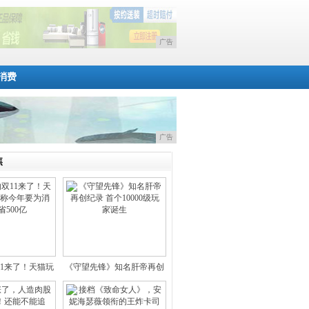
广告
消费
广告
焦
11来了！天猫玩
《守望先锋》知名肝帝再创
法曝
纪录