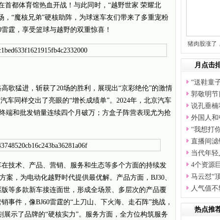
赛在首都体育馆热血开战！与此同时，“越野世家 荣耀北
场，“魔核兄弟”硬核助阵，为球迷车友们带来了多重宠粉
60雷霆，享受篮球与越野的双重惊喜！
猪肉股涨了
更
月点击
“送鞋童
高歌猛进，斩获了20场的胜利，展现出“京彩绝伦”的激情
郭敬明节
汽车同样交出了亮眼的“增长成绩单”。2024年，北京汽车
说孔垂楠
%；终端和批发销量连续四个月破万；方盒子阵营表现尤为抢
外国人和
“我想打
直播间滤
当代年轻
4个资源
车在技术、产品、营销、服务和生态等多个方面的持续发
马云怼“
方案，为电动化越野时代提供最优解。产品方面，BJ30、
人气值不
核电驱版等多款新车接连面世，形成全场景、多层次的产品覆
事件，像BJ60雷霆的“上刀山、下火海、走石阵”挑战，
热点推
，深刻展示了品牌的“硬核实力”。服务方面，全方位构筑服务