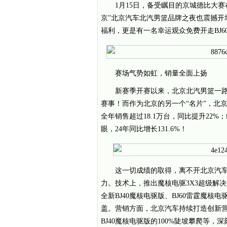
1月15日，备受瞩目的京城德比大
京”北京汽车北汽男篮品牌之夜也震撼开
福利，更是有一名幸运观众免费开走BJ
赛场气势如虹，销量全面上扬
新赛季开赛以来，北京北汽男篮一路
赛事！而作为北京的另一个“名片”，北京
全年销售超过18.1万台，同比提升22
眼，24年同比增长131.6%！
这一切成绩的取得，离不开北京汽
力。技术上，推出魔核电驱3X3超级解决
全新BJ40魔核电驱版、BJ60雷霆魔
盖。营销方面，北京汽车持续打造创新营销
BJ40魔核电驱版的100%陡坡攀爬等