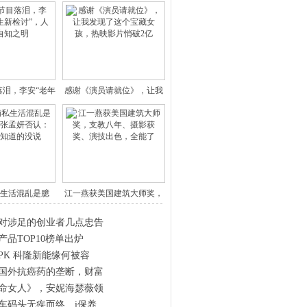
落泪，李安“老年
感谢《演员请就位》，让我
人生
发现了
生活混乱是臆
江一燕获美国建筑大师奖，
？女友
支教八
对涉足的创业者几点忠告
产品TOP10榜单出炉
PK 科隆新能缘何被容
国外抗癌药的垄断，财富
命女人》，安妮海瑟薇领
车码头无疾而终、i保养