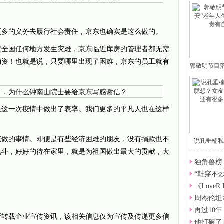
更多的义务去履行社会责任，京东也确实是这么做的。
定全国任何地方发生灾难，京东临近库房的管理者都无需
物资！也就是说，只要哪里出现了困难，京东的员工就有
郭敬明节目
在这一次疫情中做出了表率。我们更多的平凡人也在这样
该做的事情。即便是有些经济困难的朋友，没有捐款也不
说孔垂楠私
想
战斗，好好的待在家里，就是为祖国做出最大的贡献，大
独角兽榜
“鞋穿不
《LoveR
周杰伦坦
再过10
所转载企业宣传资讯，该相关信息仅为宣传及传递更多信
他打破了