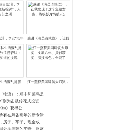
落泪，李安“老年
感谢《演员请就位》，让我
人生
发现了
生活混乱是臆
江一燕获美国建筑大师奖，
？女友
支教八
（物流）：顺丰和菜鸟是
炒”别为击鼓传花式投资
 Kiss》获得公
承有在筹备明年的新专辑
年，房子、车子、现金或
国外抗癌药的垄断，财富