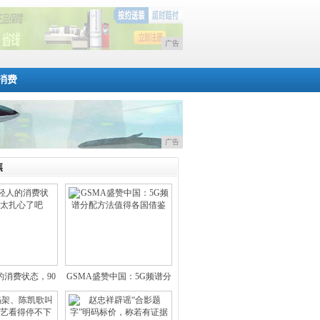
广告
消费
广告
焦
的消费状态，90
GSMA盛赞中国：5G频谱分
后太
配