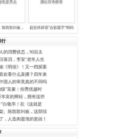
、陈凯歌叫板，
赵忠祥辟谣“合影题字”明码
部综
标价
排行
人的消费状态，90后太
目落泪，李安“老年人生
输《明侦》！又一档探案
喜欢看什么直播？四年来
中国人的审美真的不同吗
顶级”富豪：你秀优越时
巨丰富的网站，拥有这些
子”白敬亭！在《这就是
架、陈凯歌叫板，这部综
了，人造肉股涨的更凶！
荐