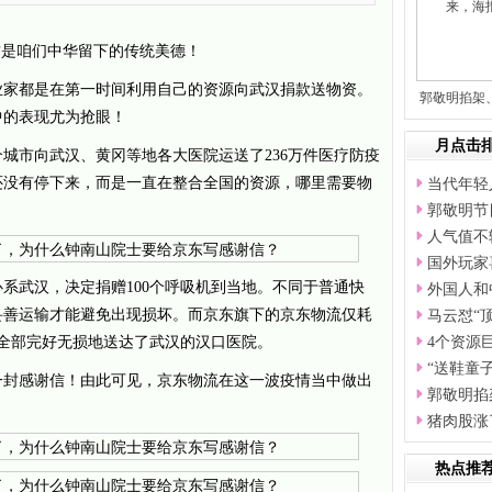
这是咱们中华留下的传统美德！
业家都是在第一时间利用自己的资源向武汉捐款送物资。
郭敬明掐架
中的表现尤为抢眼！
这
月点击
个城市向武汉、黄冈等地各大医院运送了236万件医疗防疫
还没有停下来，而是一直在整合全国的资源，哪里需要物
当代年轻
郭敬明节
人气值不
国外玩家
系武汉，决定捐赠100个呼吸机到当地。不同于普通快
外国人和
妥善运输才能避免出现损坏。而京东旗下的京东物流仅耗
马云怼“
机全部完好无损地送达了武汉的汉口医院。
4个资源
“送鞋童
一封感谢信！由此可见，京东物流在这一波疫情当中做出
郭敬明掐
猪肉股涨
热点推