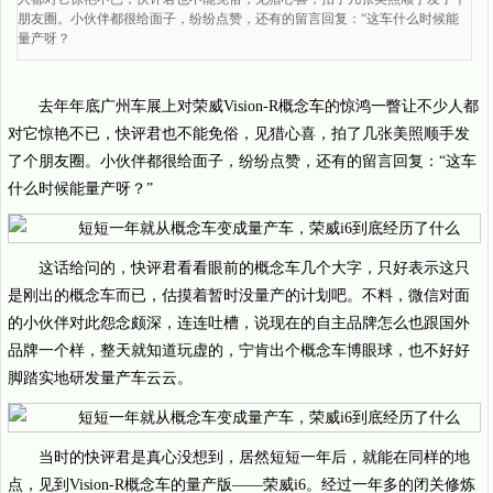
朋友圈。小伙伴都很给面子，纷纷点赞，还有的留言回复：“这车什么时候能
量产呀？
去年年底广州车展上对荣威Vision-R概念车的惊鸿一瞥让不少人都
对它惊艳不已，快评君也不能免俗，见猎心喜，拍了几张美照顺手发
了个朋友圈。小伙伴都很给面子，纷纷点赞，还有的留言回复：“这车
什么时候能量产呀？”
这话给问的，快评君看看眼前的概念车几个大字，只好表示这只
是刚出的概念车而已，估摸着暂时没量产的计划吧。不料，微信对面
的小伙伴对此怨念颇深，连连吐槽，说现在的自主品牌怎么也跟国外
品牌一个样，整天就知道玩虚的，宁肯出个概念车博眼球，也不好好
脚踏实地研发量产车云云。
当时的快评君是真心没想到，居然短短一年后，就能在同样的地
点，见到Vision-R概念车的量产版——荣威i6。经过一年多的闭关修炼