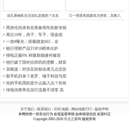
说孔垂楠私生活混乱是臆想？女友
江一燕获美国建筑大师奖，支教八
周杰伦坦承有在筹备明年的新专辑
再过10年，房子、车子、现金或
一加8曝光：搭载骁龙865，全
银行理财产品TOP10榜单出炉
锂电正极PK 科隆新能缘何被容
他打破了国外抗癌药的垄断，财富
吴晓波：对涉足的创业者几点忠告
新手机归来？老罗、锤子科技与坚
你的手机用的是什么输入法？你有
传电信将率先实行流量不清零 高
关于我们
-
联系我们
-
XML地图
-
网站地图
TXT
-
版权声明
本网拒绝一切非法行为 欢迎监督举报 如有错误信息 欢迎纠正
Copyright 2002-2020
东北之窗网
版权所有