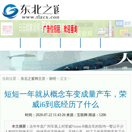
广告
首页
资讯
财经
娱乐
科技
汽车
时尚
企业
游戏
美食
消费
当前位置：
东北之窗网主页
>
财经
> 正文 >
短短一年就从概念车变成量产车，荣
威i6到底经历了什么
时间：
2020-07-22 11:43:26
来源：
互联网
阅读：1206
本文摘要：
去年年底广州车展上对荣威Vision-R概念车的惊鸿一瞥让不少
人都对它惊艳不已，快评君也不能免俗，见猎心喜，拍了几张美照顺手发了个