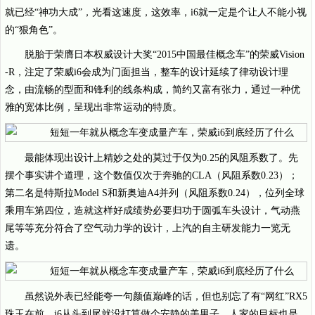
就已经“神功大成”，光看这速度，这效率，i6就一定是个让人不能小视
的“狠角色”。
脱胎于荣膺日本权威设计大奖“2015中国最佳概念车”的荣威Vision
-R，注定了荣威i6会成为门面担当，整车的设计延续了律动设计理
念，由流畅的型面和锋利的线条构成，简约又富有张力，通过一种优
雅的宽体比例，呈现出非常运动的特质。
最能体现出设计上精妙之处的莫过于仅为0.25的风阻系数了。先
摆个事实讲个道理，这个数值仅次于奔驰的CLA（风阻系数0.23）；
第二名是特斯拉Model S和新奥迪A4并列（风阻系数0.24），位列全球
乘用车第四位，造就这样好成绩势必要归功于圆弧车头设计，气动燕
尾等等充分符合了空气动力学的设计，上汽的自主研发能力一览无
遗。
虽然说外表已经能夸一句颜值巅峰的话，但也别忘了有“网红”RX5
珠玉在前，i6从头到尾就没打算做个安静的美男子，人家的目标也是