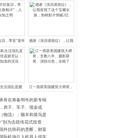
落泪，李安“老年
感谢《演员请就位》，让我
人生
发现了
生活混乱是臆
江一燕获美国建筑大师奖，
？女友
支教八
承有在筹备明年的新专辑
年，房子、车子、现金或
（物流）：顺丰和菜鸟是
炒”别为击鼓传花式投资
国外抗癌药的垄断，财富
国际机场引入机器人停车