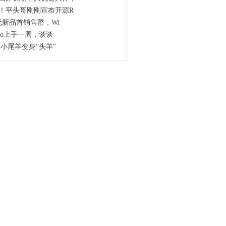
！平头哥刚刚宣布开源R
元新品首销售罄，Wi
Pro上手一周，谈谈
 小尾羊变身“头羊”