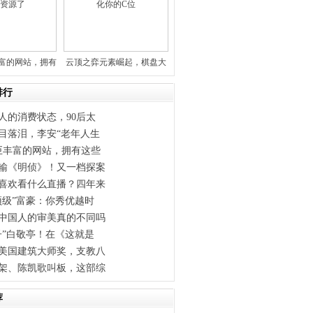
丰富的网站，拥有
云顶之弈元素崛起，棋盘大
这些
改动，
排行
人的消费状态，90后太
目落泪，李安“老年人生
巨丰富的网站，拥有这些
输《明侦》！又一档探案
喜欢看什么直播？四年来
顶级”富豪：你秀优越时
中国人的审美真的不同吗
子”白敬亭！在《这就是
美国建筑大师奖，支教八
架、陈凯歌叫板，这部综
荐