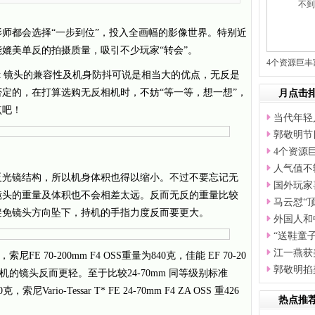
师都会选择“一步到位”，投入全画幅的影像世界。特别近
媲美单反的拍摄质量，吸引不少玩家“转会”。
4个资源巨
nt 镜头的兼容性及机身防抖可说是相当大的优点，无反是
定的，在打算选购无反相机时，不妨“等一等，想一想”，
月点击
点吧！
当代年轻
郭敬明节
4个资源
人气值不
反光镜结构，所以机身体积也得以缩小。不过不要忘记无
国外玩家
镜头的重量及体积也不会相差太远。反而无反的重量比较
马云怼“
避免镜头方向坠下，持机的手指力度反而要更大。
外国人和
“送鞋童
江一燕获
FE 70-200mm F4 OSS重量为840克，佳能 EF 70-20
郭敬明掐
，单反相机的镜头反而更轻。至于比较24-70mm 同等级别标准
，索尼Vario-Tessar T* FE 24-70mm F4 ZA OSS 重426
热点推