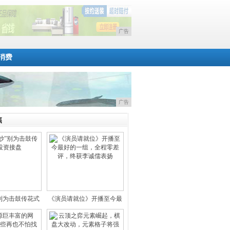
广告
消费
广告
焦
”别为击鼓传花式
《演员请就位》开播至今最
投资
好的一