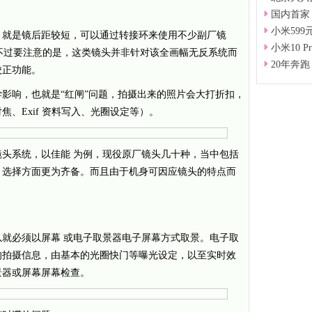
国内首家
小米599
，就是镜后距较短，可以通过转接环来使用不少副厂镜
小米10 
头。不过要注意的是，这类镜头并非针对该全画幅无反系统而
20年奔跑
校正功能。
影响，也就是“红闸”问题，拍摄出来的照片会大打折扣，
、Exif 资料写入、光圈设定等）。
头系统，以佳能 为例，现役原厂镜头几十种，当中包括
，选择方面更为齐备。而且由于机身可因应镜头的特点而
。
就必须以屏幕 或电子取景器电子屏幕方式取景。电子取
的拍摄信息，由基本的光圈快门等曝光设定，以至实时效
景器或屏幕屏幕检查。