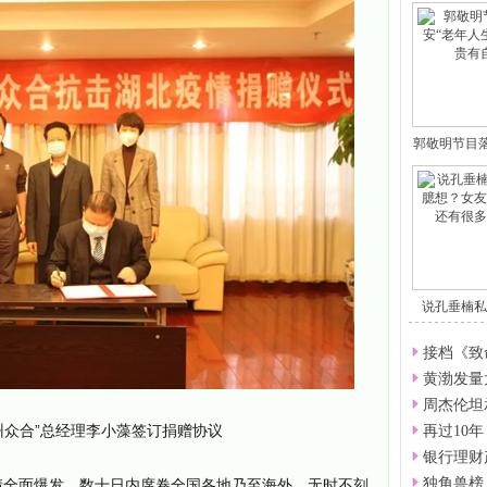
郭敬明节目
说孔垂楠私
想
接档《致
黄渤发量
周杰伦坦
州众合”总经理李小藻签订捐赠协议
再过10
银行理财
独角兽榜
”疫情全面爆发，数十日内席卷全国各地乃至海外，无时不刻