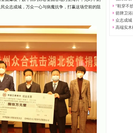
“鞋穿不
人民众志成城，万众一心与病魔抗争，打赢这场空前的阻
箭牌卫浴连
众志成城
高端实木