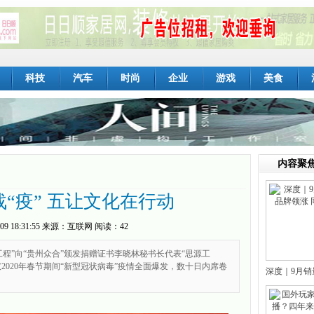
科技
汽车
时尚
企业
游戏
美食
内容聚
“疫” 五让文化在行动
09 18:31:55
来源：
互联网
阅读：42
程”向“贵州众合”颁发捐赠证书李晓林秘书长代表“思源工
2020年春节期间“新型冠状病毒”疫情全面爆发，数十日内席卷
深度｜9月