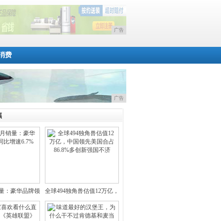
广告
消费
广告
焦
销量：豪华品牌领
全球494独角兽估值12万亿，
涨