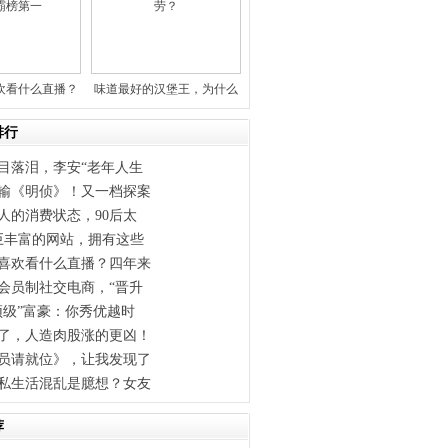
欢看什么直播？
味道最好的汉堡王，为什么
年来
干不过
排行
目落泪，李安“老年人生
输《明侦》！又一档探案
人的消费状态，90后太
巨丰富的网站，拥有这些
喜欢看什么直播？四年来
会员制社交电商，“晋升
顶级”富豪：你秀优越时
了，人造肉股涨的更凶！
员请就位》，让我发现了
私生活混乱是臆想？女友
荐