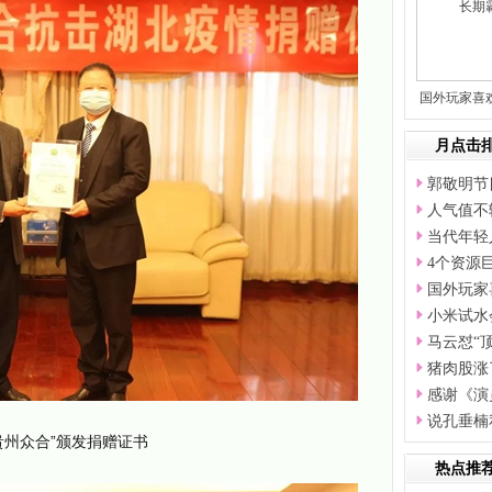
国外玩家喜
四
月点击
郭敬明节
人气值不
当代年轻
4个资源
国外玩家
小米试水
马云怼“
猪肉股涨
感谢《演
说孔垂楠
贵州众合”颁发捐赠证书
热点推