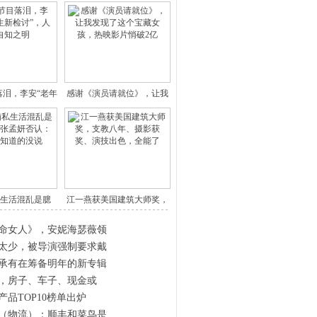
落泪，李安“老年
感谢《演员请就位》，让我
人生
发现了
生活混乱是臆
江一燕获美国建筑大师奖，
？女友
支教八
命女人》，安妮海瑟薇领
太少，被导演强制要求戴
承有在筹备明年的新专辑
年，房子、车子、现金或
产品TOP10榜单出炉
（物流）：顺丰和菜鸟是