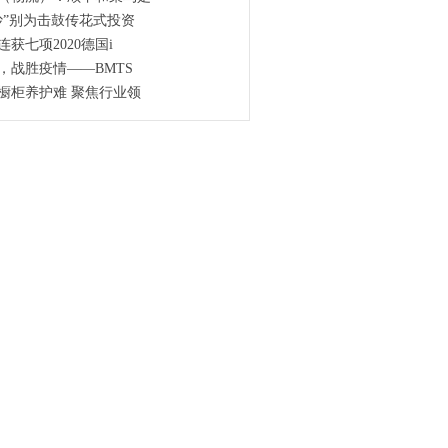
炒”别为击鼓传花式投资
获七项2020德国i
，战胜疫情——BMTS
橱柜养护难 聚焦行业领