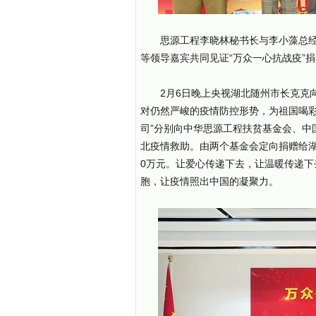
思源工程李晓林秘书长与李小藻总
等领导嘉宾共同见证“万众一心抗战疫”
2月6日晚上央视湖北随州市长克克
对仍然严峻的疫情防控形势，为祖国喝彩
司”分别向中华思源工程扶贫基金会、中国
北疫情救助。由两个基金会定向捐赠给湖
0万元。让爱心传递下去，让温暖传递
胞，让疫情照出中国的凝聚力。