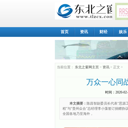
首页
资讯
财经
娱乐
当前位置：
东北之窗网主页
>
资讯
> 正文 >
万众一心同战
时间：
2020-02-
本文摘要：
陈昌智副委员长代表“思源工
程”与“贵州众合”总经理李小藻签订捐赠协议
全国各地乃至海外，