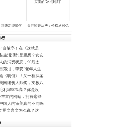
K 科隆新能缘何
央行监管从严：价格从30亿
被容
到2
排行
子”白敬亭！在《这就是
私生活混乱是臆想？女友
人的消费状态，90后太
目落泪，李安“老年人生
输《明侦》！又一档探案
美国建筑大师奖，支教八
毛利率90%高？你是没
巨丰富的网站，拥有这些
中国人的审美真的不同吗
你”用文言文怎么说？这
荐