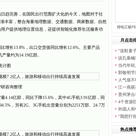
施日趋完善，在国民出行范围扩大化的今天，地图对于社
逐渐丰富，整合海量地理数据、交通数据、商家数据、自然
锂电正极P
为用户提供地理位置信息，还提供智能化推荐生活服务功
月点击
比增长13.8%，出口交货值同比增长12.6%。主要产品
“送鞋童
产量约为14.19亿部。
说孔垂楠
当代年轻
量统计图
郭敬明节
人气值不
智研咨询整理
江一燕获
贵州茅台
4.14亿部，同比下降15.6%，其中4G手机3.91亿部，同
4个资源
.5%，另有2G、3G手机出货量分别为2251万部、24.7万
外国人和
“我想打
热点推