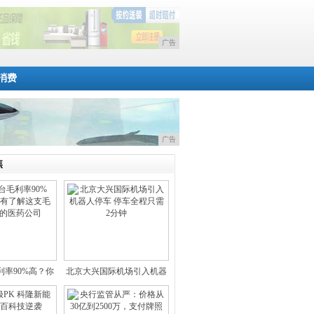
广告
消费
广告
焦
利率90%高？你
北京大兴国际机场引入机器
是没
人停车