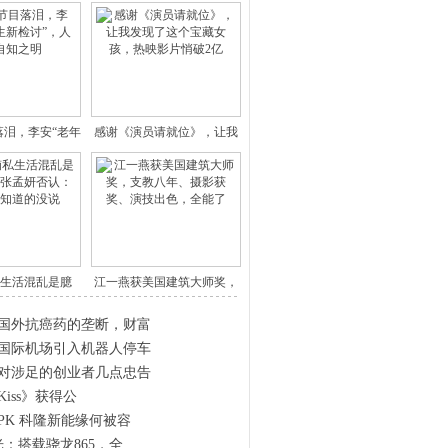
落泪，李安“老年
感谢《演员请就位》，让我
人生
发现了
生活混乱是臆
江一燕获美国建筑大师奖，
？女友
支教八
国外抗癌药的垄断，财富
国际机场引入机器人停车
对涉足的创业者几点忠告
 Kiss》获得公
PK 科隆新能缘何被容
光：搭载骁龙865，全