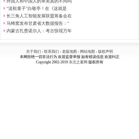
外国人和中国人的审美真的不同吗
“送鞋童子”白敬亭！在《这就是
长三角人工智能发展联盟筹备会在
马蜂窝发布甘肃省大数据报告：“
内蒙古扎赉诺尔人：考古惊现万年
关于我们
-
联系我们
-
老版地图
-
网站地图
-
版权声明
本网拒绝一切非法行为 欢迎监督举报 如有错误信息 欢迎纠正
Copyright 2002-2019
东北之窗网
版权所有