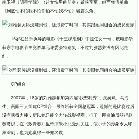
南卫视《明星学院》（超女快男的前身）斩获季军，继而凭借单曲
《到底怕不怕我不怕你怕不怕我不怕》崭露头角。
16岁在吕乐执导的电影《十三棵泡桐》中担任女一号，该电影斩
获东京电影节主竞赛单元评委会特别奖，不过刘雅瑟并没有因此走
红。
OP组合
2007年，18岁的刘雅瑟参加第四届“我型我秀”，跟吴斌、马海
生、高阳三人组建OP组合，最终斩获全国总冠军，遗憾的是比赛过后
没有获得力捧，所以她只能全力转战影视圈，打了一圈酱油后获得赵
薇赏识，在《致青春》里饰演朱小北受到关注，假小子的形象令人印
象深刻，也为她赢得一些知名度。