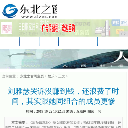
广告
首页
资讯
财经
娱乐
科技
汽车
时尚
企业
游戏
美食
消费
当前位置：
东北之窗网主页
>
娱乐
> 正文 >
刘雅瑟哭诉没赚到钱，还浪费了时
间，其实跟她同组合的成员更惨
时间：
2019-10-22 10:22:33
来源：
互联网
阅读：40
本文摘要：
《演员请就位》薇女郎刘雅瑟卖惨：拍戏13年既没赚到钱，还
浪费了时间文/一床情书《演员请就位》热播，“薇女郎”刘雅瑟的表演在网上引