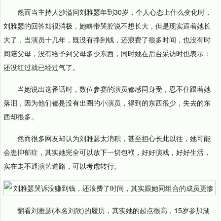
然而当主持人沙溢问刘雅瑟年到30岁，个人心态上什么变化时，
刘雅瑟的回答却很消极，她略带哭腔说不想长大，但是现实逼着她长
大了，当演员十几年，既没有挣到钱，还浪费了很多时间，也没有时
间陪父母，没有给予到父母多少东西，同时她在后台采访时也表示：
还没红过就已经过气了。
当她说出这番话时，数位参赛的演员都感同身受，忍不住跟着她
落泪，因为他们都是没有出圈的小演员，得到的东西很少，失去的东
西却很多。
然而很多网友却认为刘雅瑟太消积，甚至担心长此以往，她可能
会患抑郁症，其实她完全可以放下一切包袱，好好演戏，好好生活，
实在走不通演艺道路，可以考虑转行。
翻看刘雅瑟(本名刘欣)的履历，其实她的起点很高，15岁参加湖