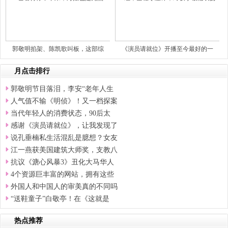
郭敬明掐架、陈凯歌叫板，这部综
《演员请就位》开播至今最好的一
月点击排行
郭敬明节目落泪，李安“老年人生
人气值不输《明侦》！又一档探案
当代年轻人的消费状态，90后太
感谢《演员请就位》，让我发现了
说孔垂楠私生活混乱是臆想？女友
江一燕获美国建筑大师奖，支教八
抗议《溏心风暴3》丑化大马华人
4个资源巨丰富的网站，拥有这些
外国人和中国人的审美真的不同吗
“送鞋童子”白敬亭！在《这就是
热点推荐