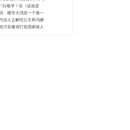
子”白敬亭！在《这就是
圳…楼市大消息一个接一
代佳人之解忧公主和冯嫽
助力安徽省打造国家级人