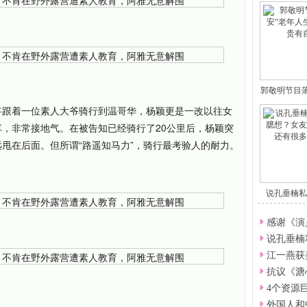
郭敬明节目
将跟着一位素人大爷骑行到温哥华，杨颖更是一改以往女
，非常接地气。在被告知已经骑行了20公里后，杨颖突
甩在后面。但所谓“路遥知马力”，骑行最考验人的耐力。
说孔垂楠私
想
感谢《演
说孔垂楠
江一燕获
抗议《溏
4个资源
外国人和