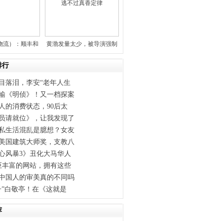
物流）：顺丰和
黄渤发量太少，被导演强制
鸟是
要求戴
排行
目落泪，李安“老年人生
输《明侦》！又一档探案
人的消费状态，90后太
员请就位》，让我发现了
私生活混乱是臆想？女友
美国建筑大师奖，支教八
心风暴3》丑化大马华人
巨丰富的网站，拥有这些
中国人的审美真的不同吗
子”白敬亭！在《这就是
荐