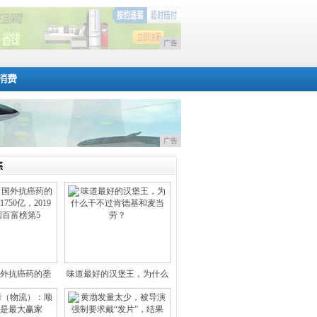
广告
消费
广告
焦
外抗癌药的垄
味道最好的汉堡王，为什么
，财富
干不过