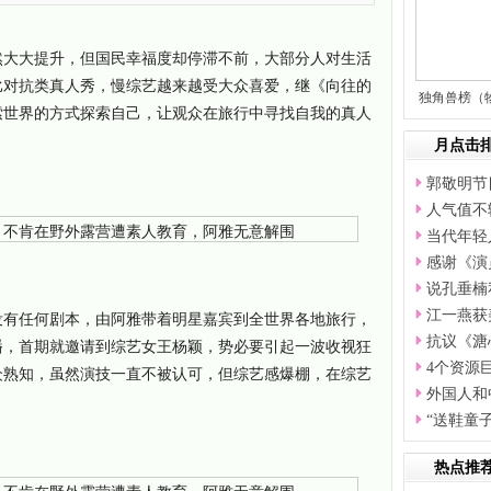
然大大提升，但国民幸福度却停滞不前，大部分人对生活
比对抗类真人秀，慢综艺越来越受大众喜爱，继《向往的
独角兽榜（
索世界的方式探索自己，让观众在旅行中寻找自我的真人
菜
月点击
郭敬明节
人气值不
当代年轻
感谢《演
说孔垂楠
没有任何剧本，由阿雅带着明星嘉宾到全世界各地旅行，
江一燕获
抗议《溏
播，首期就邀请到综艺女王杨颖，势必要引起一波收视狂
4个资源
众熟知，虽然演技一直不被认可，但综艺感爆棚，在综艺
外国人和
“送鞋童
热点推