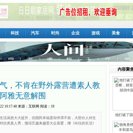
科技
汽车
时尚
企业
游戏
美食
内容聚
气，不肯在野外露营遭素人教
阿雅无意解围
22 10:17:48
来源：
互联网
阅读：18
他打破了国
生活虽然大大提升，但国民幸福度却停滞不前，大部分人对生
断
对抗类真人秀，慢综艺越来越受大众喜爱，继《向往的生活》